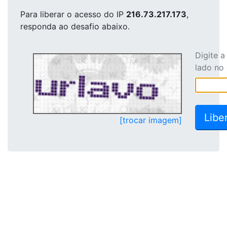
Para liberar o acesso
do IP
216.73.217.173
,
responda ao desafio abaixo.
Digite 
lado no
[trocar imagem]